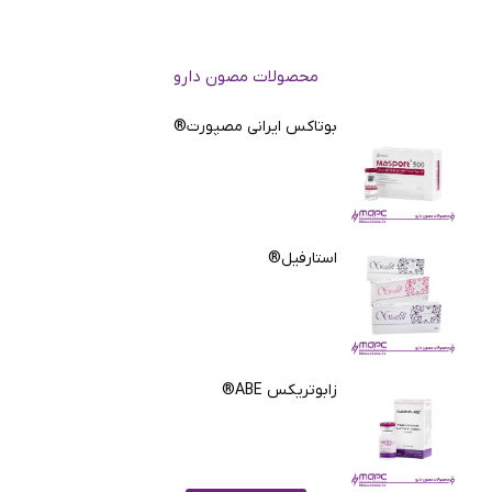
محصولات مصون دارو
بوتاکس ایرانی مصپورت®
استارفیل®
زابوتریکس ABE®