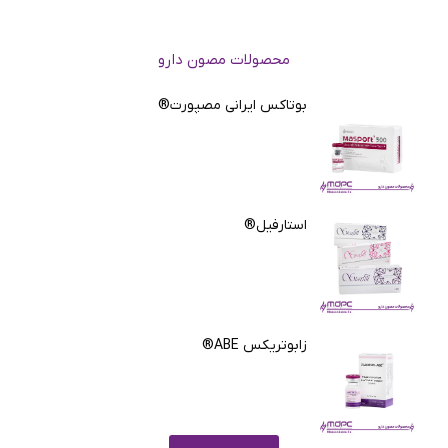
محصولات مصون دارو
بوتاکس ایرانی مصپورت®
استارفیل®
زابوتریکس ABE®