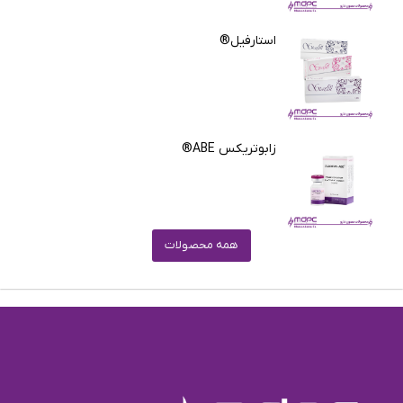
استارفیل®
زابوتریکس ABE®
همه محصولات