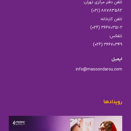
تلفن دفتر مرکزی تهران:
۸۸۷۸3582 (0۲۱)
تلفن کارخانه:
۳۶۶۷۰۳۵۱-۲ (026)
تلفکس:
۳۶۶۷۰۳۴۹ (026)
ایمیل
info@masoondarou.com
رویدادها