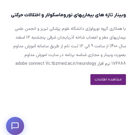
وبینار تازه های بیماریهای نوروماسکولار و اختلالات حرکتی
با همکاری گروه نورولوژی دانشگاه علوم پزشکی تبریز و انجمن علمی
بیماریهای مغز و اعصاب شاخه آذربایجان شرقی پنجشنبه 12 اسفند
سال 1400 از ساعت 9 الی 12 ثبت نام از طریق سامانه آموزش مداوم
بصورت وبینار و مجازی شناسه برنامه در سایت اموزش مداوم
176888 نرم افزار adobe connect Vc.tbzmed.ac.ir/neurology
مشاهده اطلاعات