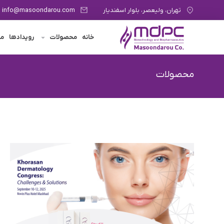
تهران، ولیعصر، بلوار اسفندیار
info@masoondarou.com
خانه
محصولات
رویدادها
مج
محصولات