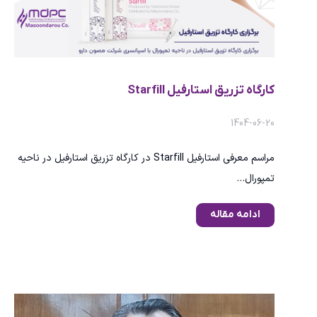
كارگاه تزريق استارفيل Starfill
1404-06-20
مراسم معرفی استارفيل Starfill در كارگاه تزريق استارفيل در ناحيه
تمپورال…
ادامه مقاله