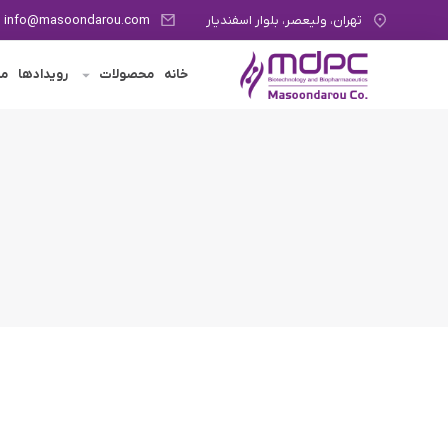
تهران، ولیعصر، بلوار اسفندیار
info@masoondarou.com
خانه
محصولات
رویدادها
مج